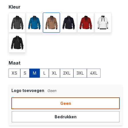
Selecteer
Kleur
antracietgrijs/zwart
azuurblauw/antracietgrijs
leembruin/antracietgrijs
nachtblauw/antracietgrijs
rood/zwart
wit/antracietgr
zwart/antracietgrijs
Selecteer
Maat
XS
S
M
L
XL
2XL
3XL
4XL
Logo toevoegen
Geen
Geen
Bedrukken