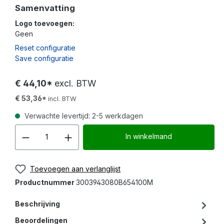
Samenvatting
Logo toevoegen:
Geen
Reset configuratie
Save configuratie
€ 44,10*
excl. BTW
€ 53,36*
incl. BTW
Verwachte levertijd: 2-5 werkdagen
Producthoeveelheid: Voer d
In winkelmand
Toevoegen aan verlanglijst
Productnummer
3003943080B654100M
Beschrijving
Beoordelingen