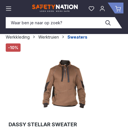
hoofdinhoud
Je hebt 0 items o
Win
Werkkleding
Werktruien
Sweaters
Afbeeldingengalerij overslaan
-10%
DASSY STELLAR SWEATER