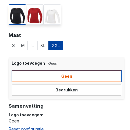
black
red
white
Selecteer
Maat
S
M
L
XL
XXL
Logo toevoegen
Geen
Geen
Bedrukken
Samenvatting
Logo toevoegen:
Geen
Reset configuratie