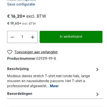
Save configuratie
€ 16,20*
excl. BTW
€ 19,60*
incl. BTW
Producthoeveelheid: Voer d
In winkelmand
Toevoegen aan verlanglijst
Productnummer
029319-99-8
Beschrijving
Modieus dames stretch T-shirt met ronde hals, lange
mouwen en nauwsluitende pasvorm. Het T-shirt is
professioneel afgewerkt…
Meer
Beoordelingen