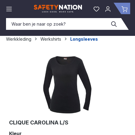
hoofdinhoud
Je hebt 0 items o
Win
Werkkleding
Werkshirts
Longsleeves
Afbeeldingengalerij overslaan
CLIQUE CAROLINA L/S
Selecteer
Kleur