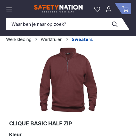
hoofdinhoud
Je hebt 0 items o
Win
Werkkleding
Werktruien
Sweaters
Afbeeldingengalerij overslaan
CLIQUE BASIC HALF ZIP
Selecteer
Kleur