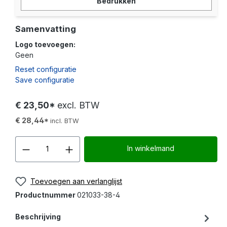
Bedrukken
Samenvatting
Logo toevoegen:
Geen
Reset configuratie
Save configuratie
€ 23,50*
excl. BTW
€ 28,44*
incl. BTW
Producthoeveelheid: Voer d
In winkelmand
Toevoegen aan verlanglijst
Productnummer
021033-38-4
Beschrijving