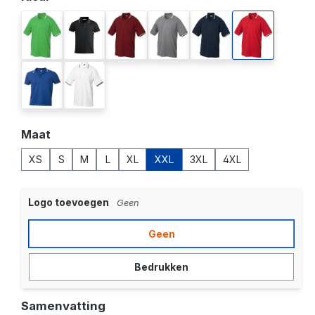
apple green
black/white
burgundy
grey melange
navy
red
royal blue
white
Selecteer
Maat
XS
S
M
L
XL
XXL
3XL
4XL
Logo toevoegen
Geen
Geen
Bedrukken
Samenvatting