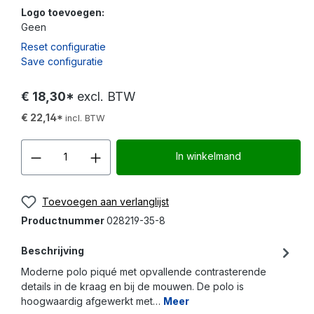
Logo toevoegen:
Geen
Reset configuratie
Save configuratie
€ 18,30*
excl. BTW
€ 22,14*
incl. BTW
Producthoeveelheid: Voer d
In winkelmand
Toevoegen aan verlanglijst
Productnummer
028219-35-8
Beschrijving
Moderne polo piqué met opvallende contrasterende
details in de kraag en bij de mouwen. De polo is
hoogwaardig afgewerkt met…
Meer