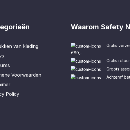
egorieën
Waarom Safety N
Gratis verze
kken van kleding
€80,-
ws
Gratis retou
tures
Groots assor
mene Voorwaarden
Achteraf be
aimer
cy Policy