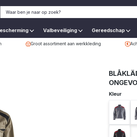
bescherming
Valbeveiliging
Gereedschap
n
Groot assortiment aan werkkleding
Ach
BLÅKLÄD
ONGEVO
Selecteer
Kleur
grijs/roo