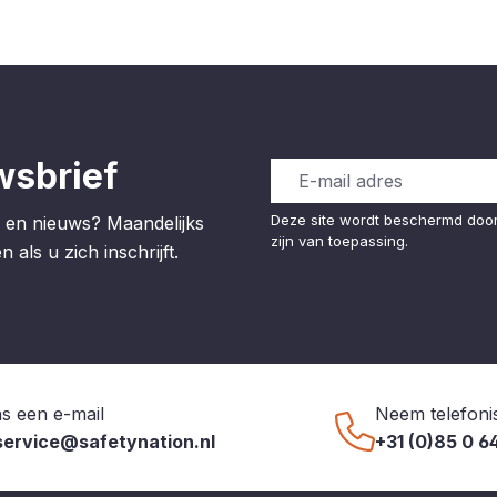
wsbrief
Deze site wordt beschermd do
 en nieuws? Maandelijks
zijn van toepassing.
 als u zich inschrijft.
s een e-mail
Neem telefoni
service@safetynation.nl
+31 (0)85 0 6