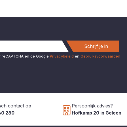
Schrijf je in
or reCAPTCHA en de Google
Privacybeleid
en
Gebruiksvoorwaarden
sch contact op
Persoonlijk advies?
40 280
Hofkamp 20 in Geleen