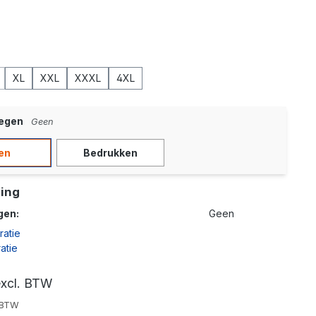
od
XL
XXL
XXXL
4XL
ptie is momenteel niet beschikbaar.)
Deze optie is momenteel niet beschikbaar.)
oegen
Geen
en
Bedrukken
ing
gen:
Geen
ratie
atie
excl. BTW
. BTW