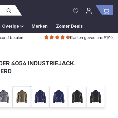
Je hebt 0 items op je 
Wink
Overige
Merken
Zomer Deals
Klanten geven ons 9,1/10
teraf betalen
ER 4054 INDUSTRIEJACK.
ERD
d
grijs/zwart
khaki/zwart
marineblauw/grijs
marineblauw/korenblauw
zwart/grijs
zwart/koren