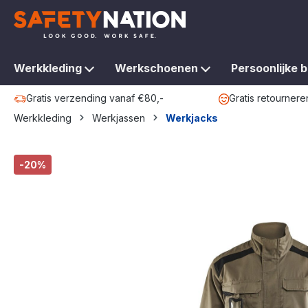
oekopdracht
Ga naar de hoofdnavigatie
Werkkleding
Werkschoenen
Persoonlijke 
Gratis verzending vanaf €80,-
Gratis retournere
Werkkleding
Werkjassen
Werkjacks
Afbeeldingengalerij overslaan
-20%