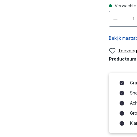
Verwachte 
Bekijk maatta
Toevoege
Productnu
Gra
Snel
Ach
Gro
Kla