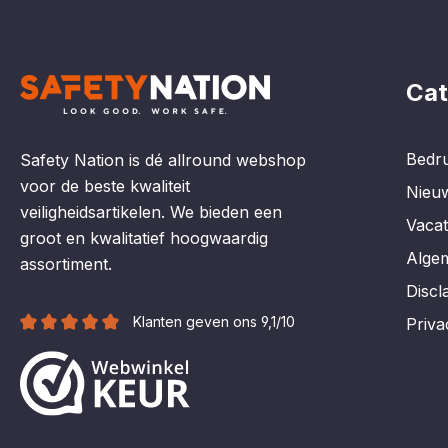
Cat
Bedru
Safety Nation is dé allround webshop
voor de beste kwaliteit
Nieu
veiligheidsartikelen. We bieden een
Vaca
groot en kwalitatief hoogwaardig
Alge
assortiment.
Discl
Klanten geven ons 9,1/10
Priva