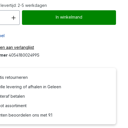
levertijd: 2-5 werkdagen
Producthoeveelheid: Voer de gew
In winkelmand
bel
n aan verlanglijst
mmer
405418002499S
tis retourneren
le levering of afhalen in Geleen
teraf betalen
ot assortiment
nten beoordelen ons met 9.1