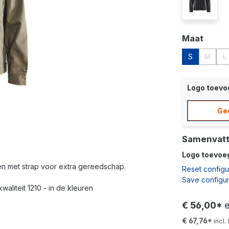
zwart/ro
Selecteer
Maat
S
M
L
(Deze o
(
Logo toev
Ge
Samenvatt
Logo toevoe
één met strap voor extra gereedschap.
Reset configu
Save configur
waliteit 1210 - in de kleuren
€ 56,00*
€ 67,76*
incl