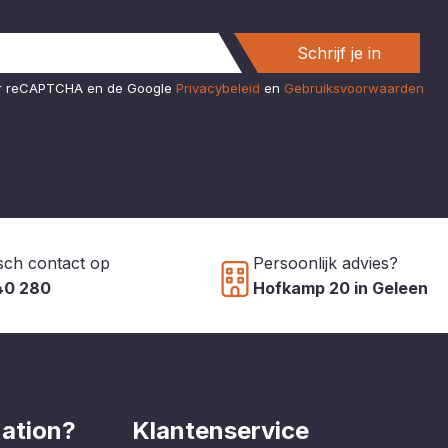
Schrijf je in
or reCAPTCHA en de Google
Privacybeleid
en
Gebruiksvoorwaarden
sch contact op
Persoonlijk advies?
40 280
Hofkamp 20 in Geleen
ation?
Klantenservice