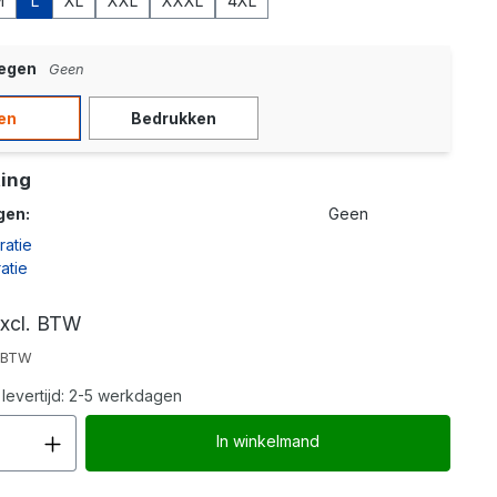
M
L
XL
XXL
XXXL
4XL
oegen
Geen
en
Bedrukken
ing
gen:
Geen
ratie
atie
xcl. BTW
. BTW
levertijd: 2-5 werkdagen
Producthoeveelheid: Voer de gew
In winkelmand