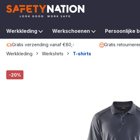
oekopdracht
Ga naar de hoofdnavigatie
Werkkleding
Werkschoenen
Persoonlijke 
Gratis verzending vanaf €80,-
Gratis retournere
Werkkleding
Werkshirts
T-shirts
Afbeeldingengalerij overslaan
-20%