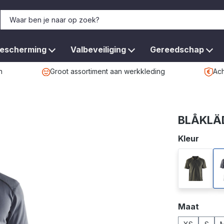
bescherming
Valbeveiliging
Gereedschap
n
Groot assortiment aan werkkleding
Ach
BLÅKLÄD
Selecteer
Kleur
army gr
Selecteer
Maat