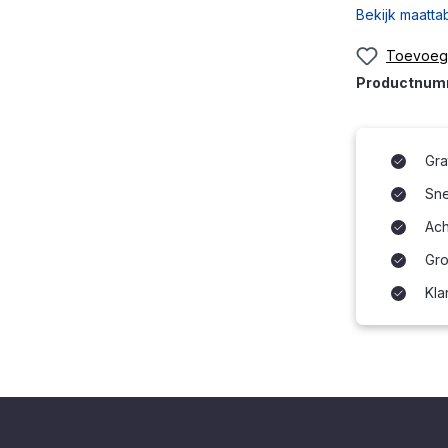
Bekijk maatta
Toevoege
Productnu
Gra
Snel
Ach
Gro
Kla