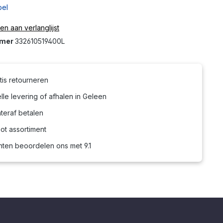
bel
n aan verlanglijst
mmer
332610519400L
tis retourneren
le levering of afhalen in Geleen
teraf betalen
ot assortiment
nten beoordelen ons met 9.1