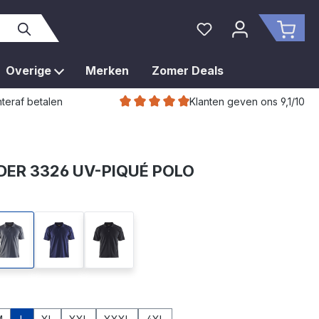
Je hebt 0 items op je 
Wink
Overige
Merken
Zomer Deals
Klanten geven ons 9,1/10
teraf betalen
ER 3326 UV-PIQUÉ POLO
oen
grijs
marineblauw
zwart