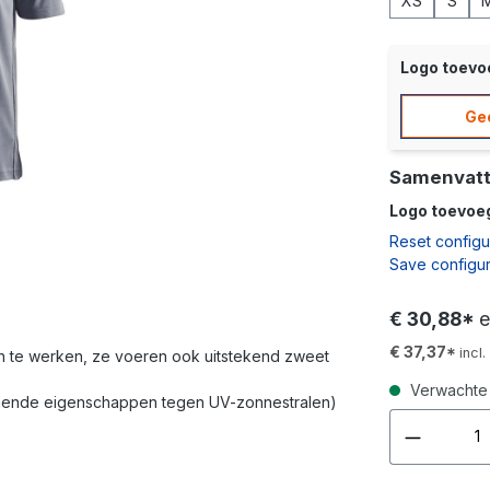
XS
S
Logo toev
Ge
Samenvatt
Logo toevoe
Reset configu
Save configur
€ 30,88*
e
€ 37,37*
incl
m in te werken, ze voeren ook uitstekend zweet
Verwachte 
hermende eigenschappen tegen UV-zonnestralen)