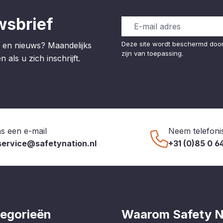
wsbrief
Deze site wordt beschermd do
 en nieuws? Maandelijks
zijn van toepassing.
 als u zich inschrijft.
s een e-mail
Neem telefoni
service@safetynation.nl
+31 (0)85 0 6
egorieën
Waarom Safety N