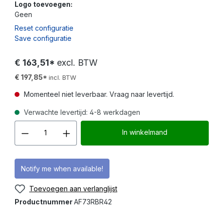
Logo toevoegen:
Geen
Reset configuratie
Save configuratie
€ 163,51*
excl. BTW
€ 197,85*
incl. BTW
Momenteel niet leverbaar. Vraag naar levertijd.
Verwachte levertijd: 4-8 werkdagen
Producthoeveelheid: Voer d
In winkelmand
Notify me when available!
Toevoegen aan verlanglijst
Productnummer
AF73RBR42