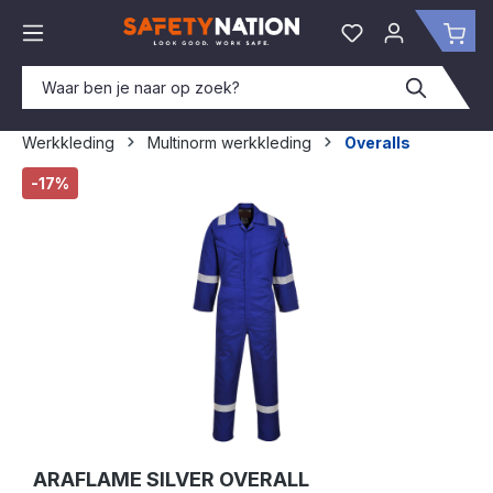
hoofdinhoud
Je hebt 0 items o
Win
Werkkleding
Multinorm werkkleding
Overalls
Afbeeldingengalerij overslaan
-17%
ARAFLAME SILVER OVERALL