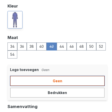
Selecteer
Kleur
korenblauw
(Deze optie is momenteel niet beschikbaar.)
Selecteer
Maat
34
36
38
40
42
44
46
48
50
52
(Deze optie is momenteel niet beschikba
54
Logo toevoegen
Geen
Geen
Bedrukken
Samenvatting