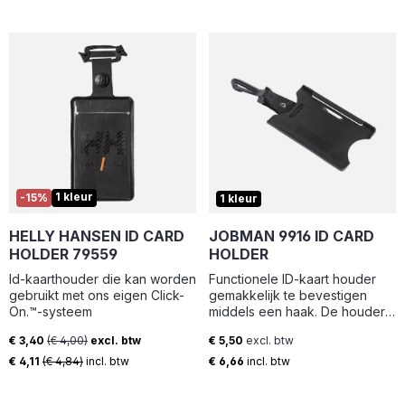
1 kleur
-15%
1 kleur
HELLY HANSEN ID CARD
JOBMAN 9916 ID CARD
HOLDER 79559
HOLDER
Id-kaarthouder die kan worden
Functionele ID-kaart houder
gebruikt met ons eigen Click-
gemakkelijk te bevestigen
On.™-systeem
middels een haak. De houder
is zo ontwikkeld dat de kaart
€ 3,40
(€ 4,00)
excl. btw
€ 5,50
excl. btw
gemakkelijk in- en uit te
Verkoopprijs:
Normale prijs:
schuiven is voor optimaal
€ 4,11
(€ 4,84)
incl. btw
€ 6,66
incl. btw
gebruiksgemak.