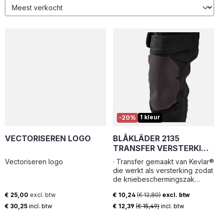
1 kleur
-20%
VECTORISEREN LOGO
BLÅKLÄDER 2135
TRANSFER VERSTERKING
KEVLAR®
Vectoriseren logo
· Transfer gemaakt van Kevlar®
die werkt als versterking zodat
de kniebeschermingszak
minder snel slijt. · Een zeer
€ 25,00
excl. btw
€ 10,24
(€ 12,80)
excl. btw
goede optie als je wilt dat je
Normale prijs:
Verkoopprijs:
broek langer meegaat maar
€ 30,25
incl. btw
€ 12,39
(€ 15,49)
incl. btw
het comfort niet eronder lijdt. ·