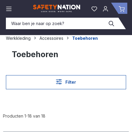
hoofdinhoud
Je hebt 0 items o
Win
Werkkleding
Accessoires
Toebehoren
Toebehoren
Filter
Producten 1-18 van 18