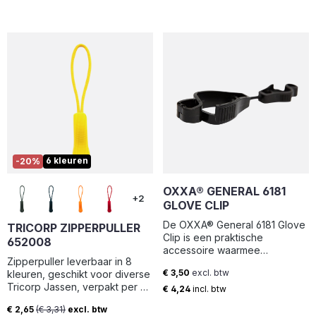
6 kleuren
-20%
OXXA® GENERAL 6181
+2
GLOVE CLIP
De OXXA® General 6181 Glove
TRICORP ZIPPERPULLER
Clip is een praktische
652008
accessoire waarmee
Zipperpuller leverbaar in 8
werkhandschoenen altijd
€ 3,50
excl. btw
kleuren, geschikt voor diverse
binnen handbereik blijven. De
Normale prijs:
Tricorp Jassen, verpakt per 5
clip is eenvoudig te
€ 4,24
incl. btw
stuks
bevestigen aan een riemlus,
€ 2,65
(€ 3,31)
excl. btw
broekzak of ander