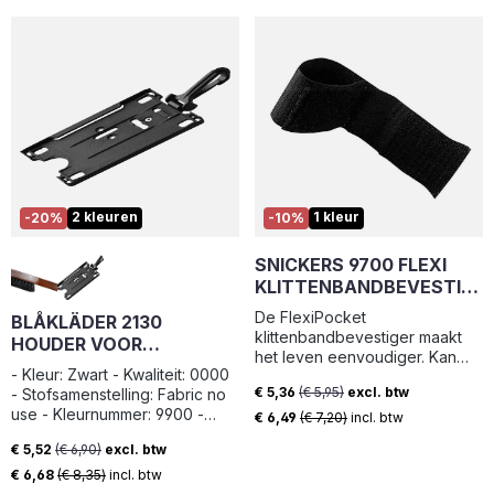
2 kleuren
1 kleur
-20%
-10%
SNICKERS 9700 FLEXI
KLITTENBANDBEVESTIG
ER
De FlexiPocket
BLÅKLÄDER 2130
klittenbandbevestiger maakt
HOUDER VOOR
het leven eenvoudiger. Kan
IDENTITEITSKAART
- Kleur: Zwart - Kwaliteit: 0000
aan de riem worden bevestigd.
€ 5,36
(€ 5,95)
excl. btw
- Stofsamenstelling: Fabric no
Flexibel kies uit de vele
Verkoopprijs:
use - Kleurnummer: 9900 -
beschikbare accessoires en
€ 6,49
(€ 7,20)
incl. btw
Categorie: Overige - Gewicht:
combineer ze naar behoefte.
€ 5,52
(€ 6,90)
excl. btw
0,05
Onesize
Verkoopprijs:
€ 6,68
(€ 8,35)
incl. btw