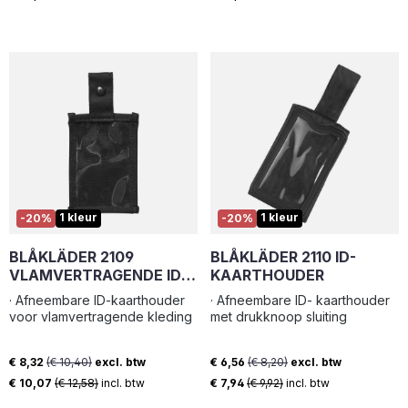
50mm breed.
Categorie: Overige - Gewicht:
0,1
1 kleur
1 kleur
-20%
-20%
BLÅKLÄDER 2109
BLÅKLÄDER 2110 ID-
VLAMVERTRAGENDE ID-
KAARTHOUDER
KAARTZAK
· Afneembare ID-kaarthouder
· Afneembare ID- kaarthouder
voor vlamvertragende kleding
met drukknoop sluiting
€ 8,32
(€ 10,40)
excl. btw
€ 6,56
(€ 8,20)
excl. btw
Verkoopprijs:
Verkoopprijs:
€ 10,07
(€ 12,58)
incl. btw
€ 7,94
(€ 9,92)
incl. btw