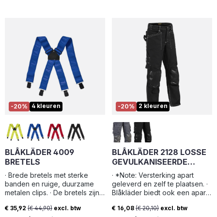
*Note: Versterking apart
geleverd en zelf te plaatsen. ·
Blåkläder biedt ook een aparte
service aan om de versterking
voor u te plaatsen en biedt de
versterking ook aan in stof die
op de kniezakken kan worden
genaaid. · Contacteer onze
binnendienst voor een offerte
op maat
4 kleuren
2 kleuren
-20%
-20%
BLÅKLÄDER 4009
BLÅKLÄDER 2128 LOSSE
BRETELS
GEVULKANISEERDE
KNIEZAKKEN
· Brede bretels met sterke
· *Note: Versterking apart
banden en ruige, duurzame
geleverd en zelf te plaatsen. ·
metalen clips. · De bretels zijn
Blåkläder biedt ook een aparte
eenvoudig te verstellen tot de
service aan om de versterking
€ 35,92
(€ 44,90)
excl. btw
€ 16,08
(€ 20,10)
excl. btw
juiste maat
voor u te plaatsen. ·
Verkoopprijs:
Verkoopprijs: