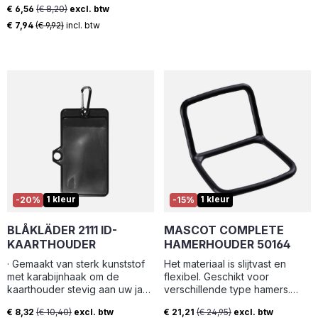
garanderen.·Elastische,
€ 6,56
(€ 8,20)
excl. btw
uniformiteit met uw
betrouwbare en
Verkoopprijs:
werkkleding kunt creëren
€ 7,94
(€ 9,92)
incl. btw
vlamvertragende bretels met
binnen uw bedrijf. · Wordt
brede banden om jouw
geleverd in 5-pack
gewicht gelijkmatig te verdelen
over je lichaam en de hele dag
werkcomfort te
garanderen.·Extra brede
elastische banden voor meer
comfort, ondersteuning en een
goede pasvorm.·Zacht en
comfortabel materiaal.·Verstel
eenvoudige de lengte.·Brede
klemmen voor betrouwbare
bevestiging.·Inherente
vlambescherming.
1 kleur
1 kleur
-20%
-15%
BLÅKLÄDER 2111 ID-
MASCOT COMPLETE
KAARTHOUDER
HAMERHOUDER 50164
· Gemaakt van sterk kunststof
Het materiaal is slijtvast en
met karabijnhaak om de
flexibel. Geschikt voor
kaarthouder stevig aan uw jas
verschillende type hamers.
of werkbroek te bevestigen. ·
Makkelijk te bevestigen aan
€ 8,32
(€ 10,40)
excl. btw
€ 21,21
(€ 24,95)
excl. btw
Kan zowel horizontaal als
MASCOT® producten met