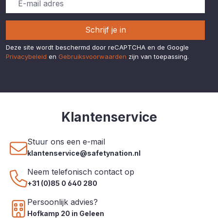
handschoenen. ✔ Lichtgewicht
en compact ontwerp dat
comfortabel gedragen kan
Schrijf je in
worden gedurende de
werkdag. ✔ Geschikt voor
Deze site wordt beschermd door reCAPTCHA en de Google
diverse werkomgevingen,
Privacybeleid
en
Gebruiksvoorwaarden
zijn van toepassing.
waaronder bouw, logistiek,
transport en scheepvaart.
Klantenservice
Stuur ons een e-mail
klantenservice@safetynation.nl
Neem telefonisch contact op
+31 (0)85 0 640 280
Persoonlijk advies?
Hofkamp 20 in Geleen