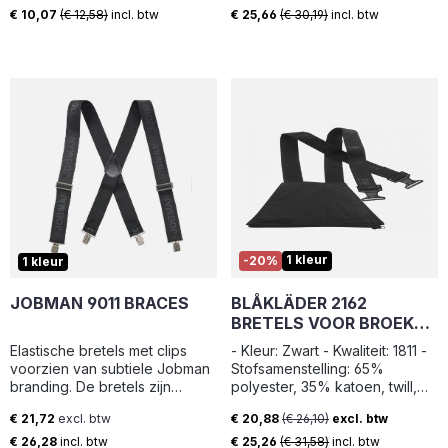
Verkoopprijs:
Verkoopprijs:
verticaal worden gebruikt
gereedschapslus.
€ 10,07
(€ 12,58)
incl. btw
€ 25,66
(€ 30,19)
incl. btw
1 kleur
-20%
1 kleur
JOBMAN 9011 BRACES
BLÅKLÄDER 2162
BRETELS VOOR BROEK
1862
Elastische bretels met clips
- Kleur: Zwart - Kwaliteit: 1811 -
voorzien van subtiele Jobman
Stofsamenstelling: 65%
branding. De bretels zijn
polyester, 35% katoen, twill,
gemakkelijk in de lengte
waterwerende afwerking, 240
€ 21,72
excl. btw
€ 20,88
(€ 26,10)
excl. btw
verstelbaar voor een optimaal
g/m² - Gewicht: 240 g/m² -
Normale prijs:
Verkoopprijs:
draagcomfort. De bretels zijn
Kleurnummer: 9900 -
€ 26,28
incl. btw
€ 25,26
(€ 31,58)
incl. btw