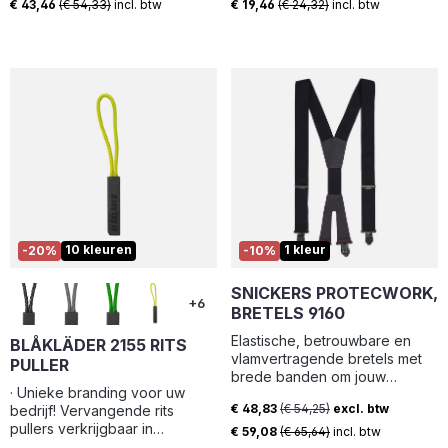
Contacteer onze binnendienst
€ 43,46
(€ 54,33)
incl. btw
€ 19,46
(€ 24,32)
incl. btw
voor een offerte op maat
10 kleuren
1 kleur
-20%
-10%
SNICKERS PROTECWORK,
+6
BRETELS 9160
Elastische, betrouwbare en
BLÅKLÄDER 2155 RITS
vlamvertragende bretels met
PULLER
brede banden om jouw
· Unieke branding voor uw
gewicht gelijkmatig te verdelen
€ 48,83
(€ 54,25)
excl. btw
bedrijf! Vervangende rits
over je lichaam en de hele dag
Verkoopprijs:
pullers verkrijgbaar in
werkcomfort te
€ 59,08
(€ 65,64)
incl. btw
verschillende kleuren, zodat u