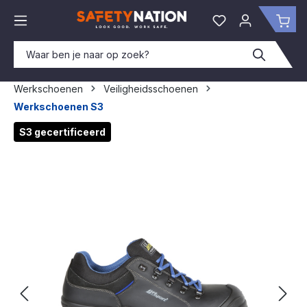
hoofdinhoud
Je hebt 0 items o
Win
Werkschoenen
Veiligheidsschoenen
Werkschoenen S3
Afbeeldingengalerij overslaan
S3 gecertificeerd