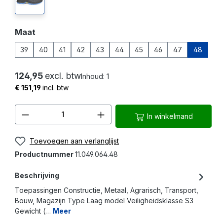
zwart
Selecteer
Maat
39
40
41
42
43
44
45
46
47
48
124,95
excl. btw
Inhoud:
1
€ 151,19
incl. btw
Producthoeveelheid: Voer de gewenste 
In winkelmand
Toevoegen aan verlanglijst
Productnummer
11.049.064.48
Beschrijving
Toepassingen Constructie, Metaal, Agrarisch, Transport,
Bouw, Magazijn Type Laag model Veiligheidsklasse S3
Gewicht (…
Meer