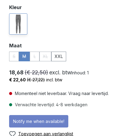
Selecteer
Kleur
antraciet
(Deze optie is momenteel niet beschikbaar.)
Selecteer
Maat
S
M
L
XL
XXL
(Deze optie is momenteel niet beschikbaar.)
(Deze optie is momenteel niet beschikbaar.)
(Deze optie is momenteel niet beschikbaar.)
(Deze optie is momenteel niet beschikbaar.)
18,68
(€ 22,50)
excl. btw
Inhoud:
1
€ 22,60
(€ 27,22)
incl. btw
Momenteel niet leverbaar. Vraag naar levertijd.
Verwachte levertijd: 4-8 werkdagen
Notify me when available!
Toevoegen aan verlanglijst