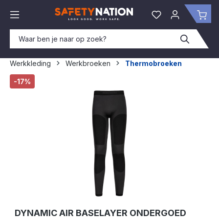
hoofdinhoud
Je hebt 0 items o
Win
Werkkleding
Werkbroeken
Thermobroeken
Afbeeldingengalerij overslaan
-17%
DYNAMIC AIR BASELAYER ONDERGOED